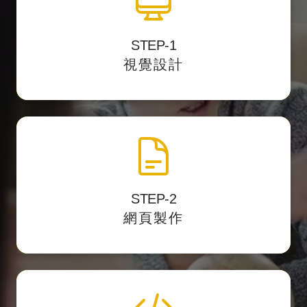
STEP-1
並提供客
透過影像編輯軟體中設計網站介面，
視覺設計
戶預覽網址校稿。
網頁製作切版
STEP-2
將視覺設計稿轉換
以最精準的 HTML標籤結構
網頁製作
成網頁的格式。
程式化與後台製作