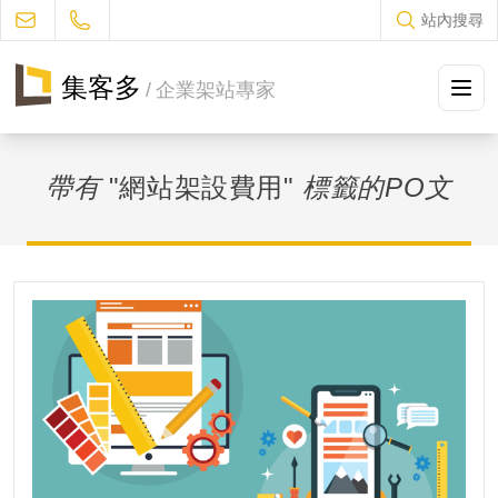
站內搜尋
集客多
/
企業架站專家
方案及售價
帶有
"網站架設費用"
標籤的PO文
設計流程
作品集冊
JUKES部落格
常見問題
聯絡我們
促銷優惠