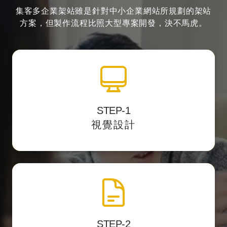
集客多企業架站雖是針對中小企業網站所規劃的架站
方案，
但製作流程比照大型專案開發，決不馬虎。
全站視覺設計
STEP-1
並提供客
透過影像編輯軟體中設計網站介面，
視覺設計
戶預覽網址校稿。
網頁製作切版
STEP-2
將視覺設計稿轉換
以最精準的 HTML標籤結構