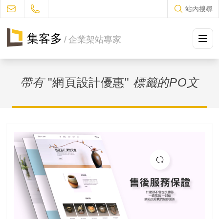
站內搜尋
集客多
/
企業架站專家
方案及售價
帶有
"網頁設計優惠"
標籤的PO文
設計流程
作品集冊
JUKES部落格
常見問題
聯絡我們
促銷優惠